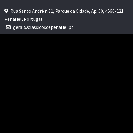
Rua Santo André n.31, Parque da Cidade, Ap. 50, 4560-221
Penafiel, Portugal
geral@classicosdepenafiel.pt